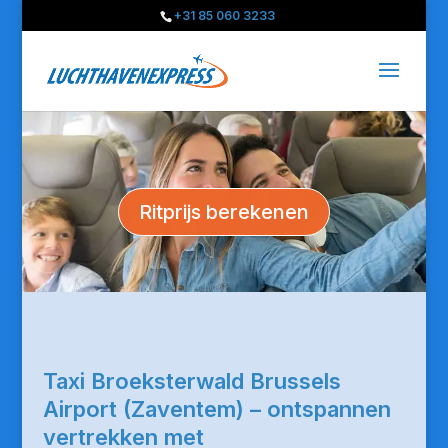
+31 85 060 3233
Ritprijs berekenen
Taxi Broeksterwald Brussels
Airport (Zaventem) – ontspannen
vertrekken met