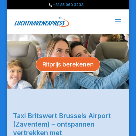
+31 85 060 3233
Ritprijs berekenen
Taxi Britswert Brussels Airport
(Zaventem) – ontspannen
vertrekken met