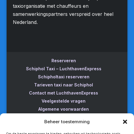
taxiorganisatie met chauffeurs en
samenwerkingspartners verspreid over heel
Nederland.
Reserveren
Schiphol Taxi – LuchthavenExpress
Schipholtaxi reserveren
Tarieven taxi naar Schiphol
Contact met LuchthavenExpress
Veelgestelde vragen
Algemene voorwaarden
Betrouwbare taxi naar Schiphol
Beheer toestemming
Wijzigen/annuleren
Taxi van Almere naar Schiphol
Om de beste ervaringen te bieden, gebruiken wij technologieën zoals