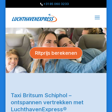
+31 85 060 3233
Ritprijs berekenen
Taxi Britsum Schiphol –
ontspannen vertrekken met
LuchthavenExpress®