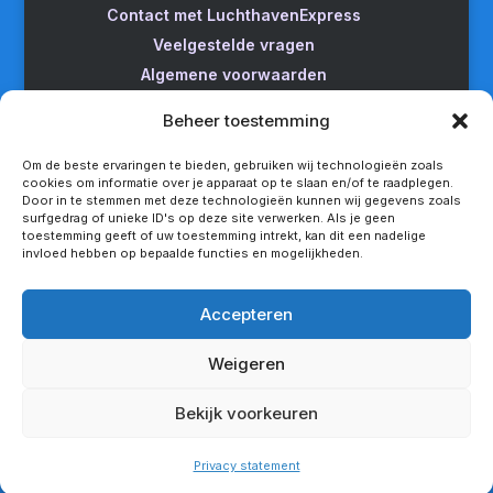
Contact met LuchthavenExpress
Veelgestelde vragen
Algemene voorwaarden
Betrouwbare taxi naar Schiphol
Beheer toestemming
Wijzigen/annuleren
Taxi van Almere naar Schiphol
Om de beste ervaringen te bieden, gebruiken wij technologieën zoals
cookies om informatie over je apparaat op te slaan en/of te raadplegen.
Taxi Amsterdam naar Schiphol
Door in te stemmen met deze technologieën kunnen wij gegevens zoals
surfgedrag of unieke ID's op deze site verwerken. Als je geen
Betrouwbare taxi van Apeldoorn naar Schiphol
toestemming geeft of uw toestemming intrekt, kan dit een nadelige
Taxi service Enschede Schiphol
invloed hebben op bepaalde functies en mogelijkheden.
Betrouwbare taxi van Groningen naar Schiphol
Snel een taxi van Lelystad naar Schiphol
Accepteren
Van Nijmegen naar Schiphol met de taxi
Weigeren
Rotterdam Schiphol met LuchthavenExpress
Privacy statement
Bekijk voorkeuren
Copyright - LuchthavenExpress®
Privacy statement