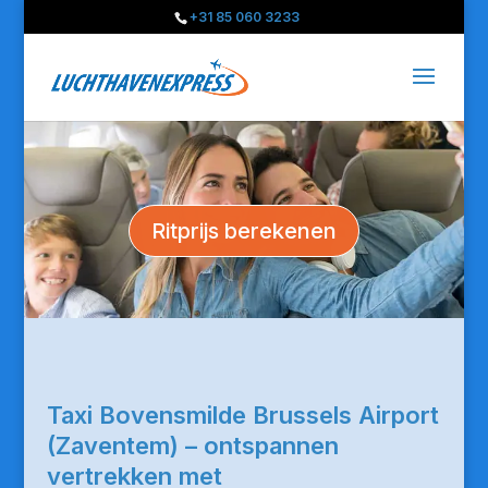
+31 85 060 3233
Ritprijs berekenen
Taxi Bovensmilde Brussels Airport
(Zaventem) – ontspannen
vertrekken met