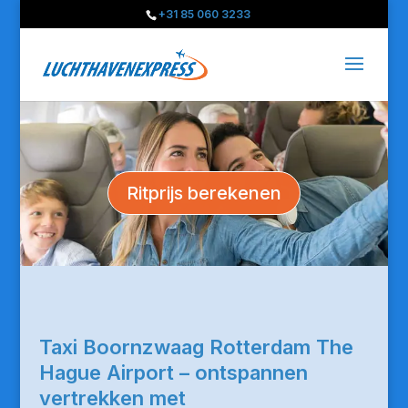
+31 85 060 3233
Ritprijs berekenen
Taxi Boornzwaag Rotterdam The
Hague Airport – ontspannen
vertrekken met