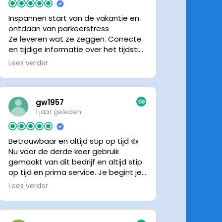
Inspannen start van de vakantie en
ontdaan van parkeerstress
Ze leveren wat ze zeggen. Correcte
en tijdige informatie over het tijdstip
van ophalen. Voldeed ook nu weer
Lees verder
aan de verwachtingen.
gw1957
1 jaar geleden
Betrouwbaar en altijd stip op tijd 👍
Nu voor de derde keer gebruik
gemaakt van dit bedrijf en altijd stip
op tijd en prima service. Je begint je
vakantie zonder zorgen iig. 👍👍
Lees verder