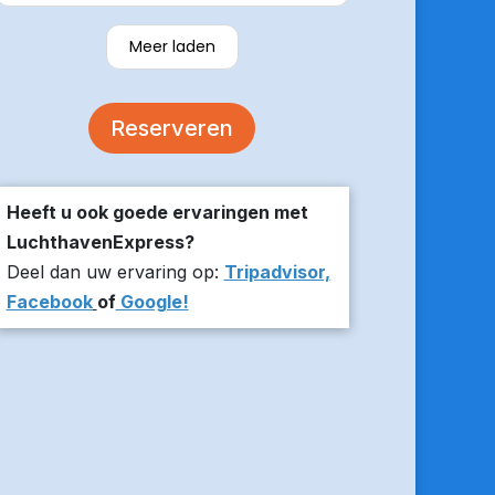
verzekerde om er op tijd te zijn en
stuurde z’n live locatie een paar
Meer laden
minuten voor aanvang bij ons thuis.
De auto was comfortabel. Een
volgende keer zou ik weer hier
Reserveren
boeken!
Heeft u ook goede ervaringen met
LuchthavenExpress?
Deel dan uw ervaring op:
Tripadvisor,
Facebook
of
Google!