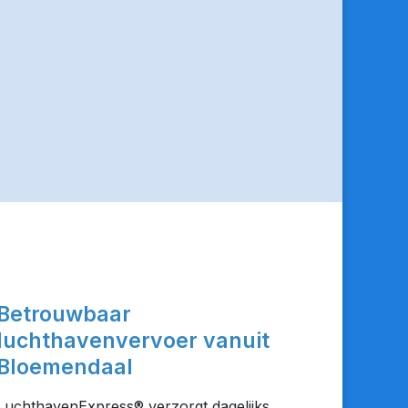
Betrouwbaar
luchthavenvervoer vanuit
Bloemendaal
LuchthavenExpress® verzorgt dagelijks