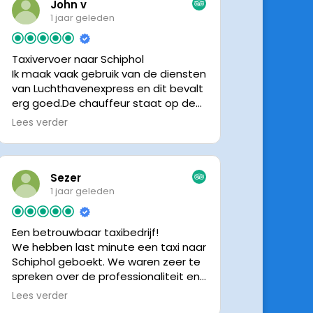
John v
1 jaar geleden
Taxivervoer naar Schiphol
Ik maak vaak gebruik van de diensten
van Luchthavenexpress en dit bevalt
erg goed.De chauffeur staat op de
afgesproken tijd klaar om je op te
Lees verder
halen en bij aankomst op Schiphol
neemt de chauffeur direct contact
op om door te geven waar hij klaar
staat.Altijd nette chauffeurs, en in
Sezer
mijn geval is het voordeliger dan
1 jaar geleden
parkeren op P3 bij 9 dagen parkeren.
En dan hopen dat je auto geen
Een betrouwbaar taxibedrijf!
schade heeft ivm de krappe
We hebben last minute een taxi naar
parkeervakken. Ik beveel
Schiphol geboekt. We waren zeer te
Luchthavenexpress dan ook zeker
spreken over de professionaliteit en
aan.
vriendelijkheid van luchthavenexpres!
Lees verder
De eigenaar van het bedrijf