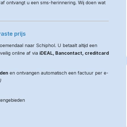
raf ontvangt u een sms-herinnering. Wij doen wat
aste prijs
oemendaal naar Schiphol. U betaalt altijd een
eilig online af via
iDEAL, Bancontact, creditcard
jden
en ontvangen automatisch een factuur per e-
)
itengebieden