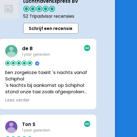
LuchthavenExpress BV
52 Tripadvisor recensies
Schrijf een recensie
de B
1 jaar geleden
Een zorgeloze taxirit 's nachts vanaf
Schiphol
's Nachts bij aankomst op Schiphol
stond onze taxi zoals afgesproken
keurig te wachten. Dankzij de goede
Lees verder
en directe communicatie met de
chauffeur wisten we precies waar de
taxi stond. Ralph is een vriendelijke
chauffeur, met een prachtige auto
Ton S
was het een comfortabele rit. Graag
1 jaar geleden
tot de volgende de keer.