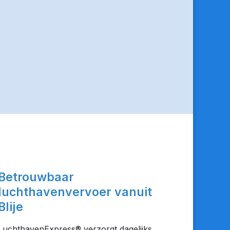
Betrouwbaar
luchthavenvervoer vanuit
Blije
LuchthavenExpress® verzorgt dagelijks