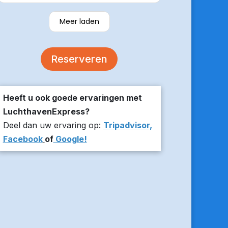
verzekerde om er op tijd te zijn en
stuurde z’n live locatie een paar
Meer laden
minuten voor aanvang bij ons thuis.
De auto was comfortabel. Een
volgende keer zou ik weer hier
Reserveren
boeken!
Heeft u ook goede ervaringen met
LuchthavenExpress?
Deel dan uw ervaring op:
Tripadvisor,
Facebook
of
Google!