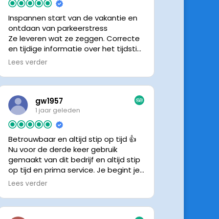
Inspannen start van de vakantie en
ontdaan van parkeerstress
Ze leveren wat ze zeggen. Correcte
en tijdige informatie over het tijdstip
van ophalen. Voldeed ook nu weer
Lees verder
aan de verwachtingen.
gw1957
1 jaar geleden
Betrouwbaar en altijd stip op tijd 👍
Nu voor de derde keer gebruik
gemaakt van dit bedrijf en altijd stip
op tijd en prima service. Je begint je
vakantie zonder zorgen iig. 👍👍
Lees verder