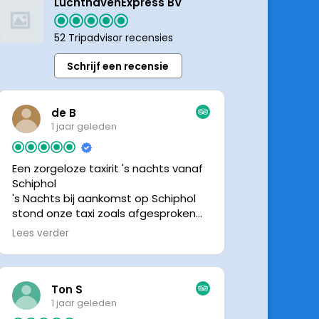
LuchthavenExpress BV
52 Tripadvisor recensies
Schrijf een recensie
de B
1 jaar geleden
Een zorgeloze taxirit 's nachts vanaf
Schiphol
's Nachts bij aankomst op Schiphol
stond onze taxi zoals afgesproken
keurig te wachten. Dankzij de goede
Lees verder
en directe communicatie met de
chauffeur wisten we precies waar de
taxi stond. Ralph is een vriendelijke
chauffeur, met een prachtige auto
Ton S
was het een comfortabele rit. Graag
1 jaar geleden
tot de volgende de keer.