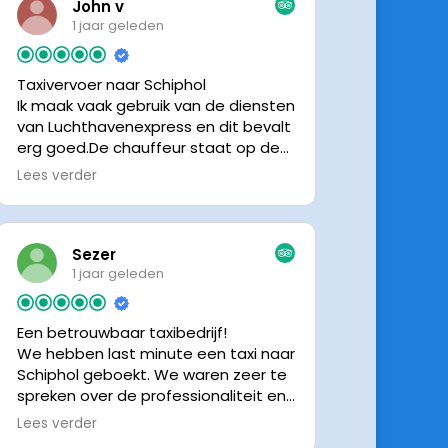
John v
1 jaar geleden
Taxivervoer naar Schiphol
Ik maak vaak gebruik van de diensten
van Luchthavenexpress en dit bevalt
erg goed.De chauffeur staat op de
afgesproken tijd klaar om je op te
Lees verder
halen en bij aankomst op Schiphol
neemt de chauffeur direct contact
op om door te geven waar hij klaar
staat.Altijd nette chauffeurs, en in
Sezer
mijn geval is het voordeliger dan
1 jaar geleden
parkeren op P3 bij 9 dagen parkeren.
En dan hopen dat je auto geen
Een betrouwbaar taxibedrijf!
schade heeft ivm de krappe
We hebben last minute een taxi naar
parkeervakken. Ik beveel
Schiphol geboekt. We waren zeer te
Luchthavenexpress dan ook zeker
spreken over de professionaliteit en
aan.
vriendelijkheid van luchthavenexpres!
Lees verder
De eigenaar van het bedrijf