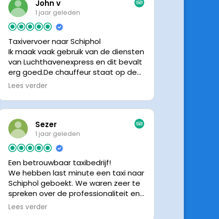
John v
1 jaar geleden
Taxivervoer naar Schiphol
Ik maak vaak gebruik van de diensten
van Luchthavenexpress en dit bevalt
erg goed.De chauffeur staat op de
afgesproken tijd klaar om je op te
Lees verder
halen en bij aankomst op Schiphol
neemt de chauffeur direct contact
op om door te geven waar hij klaar
staat.Altijd nette chauffeurs, en in
Sezer
mijn geval is het voordeliger dan
1 jaar geleden
parkeren op P3 bij 9 dagen parkeren.
En dan hopen dat je auto geen
Een betrouwbaar taxibedrijf!
schade heeft ivm de krappe
We hebben last minute een taxi naar
parkeervakken. Ik beveel
Schiphol geboekt. We waren zeer te
Luchthavenexpress dan ook zeker
spreken over de professionaliteit en
aan.
vriendelijkheid van luchthavenexpres!
Lees verder
De eigenaar van het bedrijf