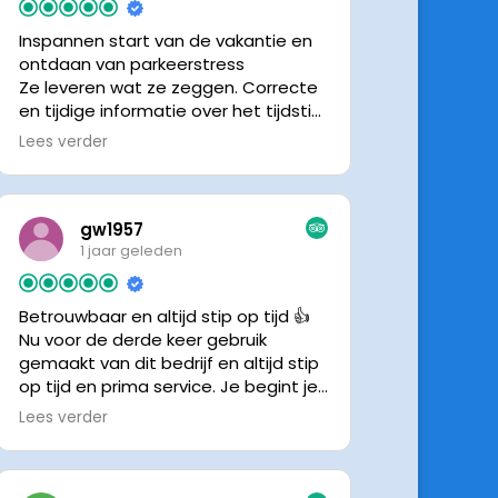
Inspannen start van de vakantie en
ontdaan van parkeerstress
Ze leveren wat ze zeggen. Correcte
en tijdige informatie over het tijdstip
van ophalen. Voldeed ook nu weer
Lees verder
aan de verwachtingen.
gw1957
1 jaar geleden
Betrouwbaar en altijd stip op tijd 👍
Nu voor de derde keer gebruik
gemaakt van dit bedrijf en altijd stip
op tijd en prima service. Je begint je
vakantie zonder zorgen iig. 👍👍
Lees verder