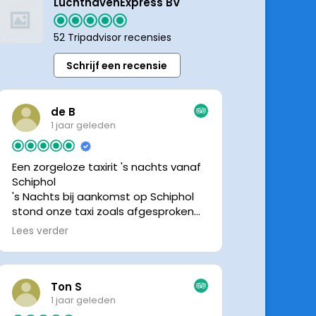
LuchthavenExpress BV
52 Tripadvisor recensies
Schrijf een recensie
de B
1 jaar geleden
Een zorgeloze taxirit 's nachts vanaf
Schiphol
's Nachts bij aankomst op Schiphol
stond onze taxi zoals afgesproken
keurig te wachten. Dankzij de goede
Lees verder
en directe communicatie met de
chauffeur wisten we precies waar de
taxi stond. Ralph is een vriendelijke
chauffeur, met een prachtige auto
Ton S
was het een comfortabele rit. Graag
1 jaar geleden
tot de volgende de keer.