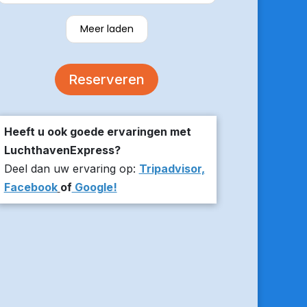
verzekerde om er op tijd te zijn en
stuurde z’n live locatie een paar
Meer laden
minuten voor aanvang bij ons thuis.
De auto was comfortabel. Een
volgende keer zou ik weer hier
Reserveren
boeken!
Heeft u ook goede ervaringen met
LuchthavenExpress?
Deel dan uw ervaring op:
Tripadvisor,
Facebook
of
Google!