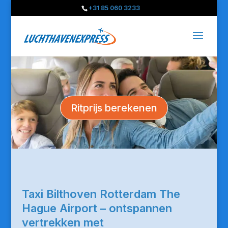
+31 85 060 3233
Ritprijs berekenen
Taxi Bilthoven Rotterdam The
Hague Airport – ontspannen
vertrekken met