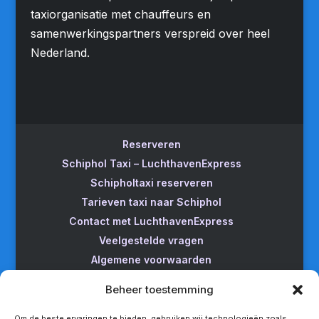
taxiorganisatie met chauffeurs en
samenwerkingspartners verspreid over heel
Nederland.
Reserveren
Schiphol Taxi – LuchthavenExpress
Schipholtaxi reserveren
Tarieven taxi naar Schiphol
Contact met LuchthavenExpress
Veelgestelde vragen
Algemene voorwaarden
Betrouwbare taxi naar Schiphol
Beheer toestemming
Wijzigen/annuleren
Taxi van Almere naar Schiphol
Om de beste ervaringen te bieden, gebruiken wij technologieën zoals