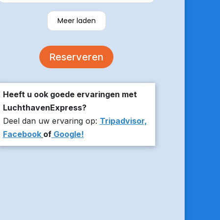
verzekerde om er op tijd te zijn en
stuurde z’n live locatie een paar
Meer laden
minuten voor aanvang bij ons thuis.
De auto was comfortabel. Een
volgende keer zou ik weer hier
Reserveren
boeken!
Heeft u ook goede ervaringen met
LuchthavenExpress?
Deel dan uw ervaring op:
Tripadvisor,
Facebook
of
Google!