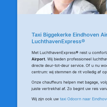
Taxi Biggekerke Eindhoven Ai
LuchthavenExpress®
Met LuchthavenExpress® reist u comforta
Airport
. Wij bieden professioneel luchth
directe deur-tot-deur service. Of u nu woo
centrum: wij stemmen de rit volledig af op
Onze chauffeurs helpen met bagage, volge
juiste vertrekhal af. Zo begint uw reis va
Wij zijn ook uw
taxi Odoorn naar Eindho