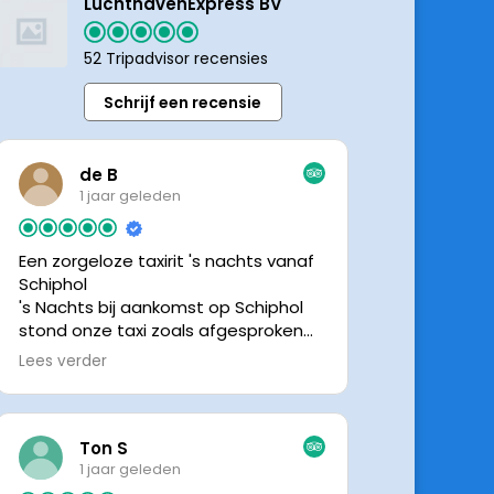
LuchthavenExpress BV
52 Tripadvisor recensies
Schrijf een recensie
de B
1 jaar geleden
Een zorgeloze taxirit 's nachts vanaf
Schiphol
's Nachts bij aankomst op Schiphol
stond onze taxi zoals afgesproken
keurig te wachten. Dankzij de goede
Lees verder
en directe communicatie met de
chauffeur wisten we precies waar de
taxi stond. Ralph is een vriendelijke
chauffeur, met een prachtige auto
Ton S
was het een comfortabele rit. Graag
1 jaar geleden
tot de volgende de keer.