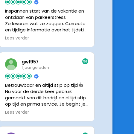
Inspannen start van de vakantie en
ontdaan van parkeerstress
Ze leveren wat ze zeggen. Correcte
en tijdige informatie over het tijdstip
van ophalen. Voldeed ook nu weer
Lees verder
aan de verwachtingen.
gw1957
1 jaar geleden
Betrouwbaar en altijd stip op tijd 👍
Nu voor de derde keer gebruik
gemaakt van dit bedrijf en altijd stip
op tijd en prima service. Je begint je
vakantie zonder zorgen iig. 👍👍
Lees verder