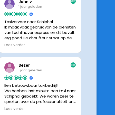
John v
1 jaar geleden
Taxivervoer naar Schiphol
Ik maak vaak gebruik van de diensten
van Luchthavenexpress en dit bevalt
erg goed.De chauffeur staat op de
afgesproken tijd klaar om je op te
Lees verder
halen en bij aankomst op Schiphol
neemt de chauffeur direct contact
op om door te geven waar hij klaar
staat.Altijd nette chauffeurs, en in
Sezer
mijn geval is het voordeliger dan
1 jaar geleden
parkeren op P3 bij 9 dagen parkeren.
En dan hopen dat je auto geen
Een betrouwbaar taxibedrijf!
schade heeft ivm de krappe
We hebben last minute een taxi naar
parkeervakken. Ik beveel
Schiphol geboekt. We waren zeer te
Luchthavenexpress dan ook zeker
spreken over de professionaliteit en
aan.
vriendelijkheid van luchthavenexpres!
Lees verder
De eigenaar van het bedrijf