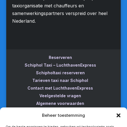
taxiorganisatie met chauffeurs en
samenwerkingspartners verspreid over heel
Nederland.
Reserveren
Schiphol Taxi – LuchthavenExpress
Schipholtaxi reserveren
Tarieven taxi naar Schiphol
Contact met LuchthavenExpress
Veelgestelde vragen
Algemene voorwaarden
Betrouwbare taxi naar Schiphol
Beheer toestemming
Wijzigen/annuleren
Taxi van Almere naar Schiphol
Om de beste ervaringen te bieden, gebruiken wij technologieën zoals