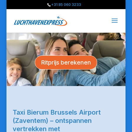
+31 85 060 3233
Ritprijs berekenen
Taxi Bierum Brussels Airport
(Zaventem) – ontspannen
vertrekken met