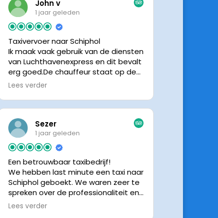
John v
1 jaar geleden
Taxivervoer naar Schiphol
Ik maak vaak gebruik van de diensten
van Luchthavenexpress en dit bevalt
erg goed.De chauffeur staat op de
afgesproken tijd klaar om je op te
Lees verder
halen en bij aankomst op Schiphol
neemt de chauffeur direct contact
op om door te geven waar hij klaar
staat.Altijd nette chauffeurs, en in
Sezer
mijn geval is het voordeliger dan
1 jaar geleden
parkeren op P3 bij 9 dagen parkeren.
En dan hopen dat je auto geen
Een betrouwbaar taxibedrijf!
schade heeft ivm de krappe
We hebben last minute een taxi naar
parkeervakken. Ik beveel
Schiphol geboekt. We waren zeer te
Luchthavenexpress dan ook zeker
spreken over de professionaliteit en
aan.
vriendelijkheid van luchthavenexpres!
Lees verder
De eigenaar van het bedrijf