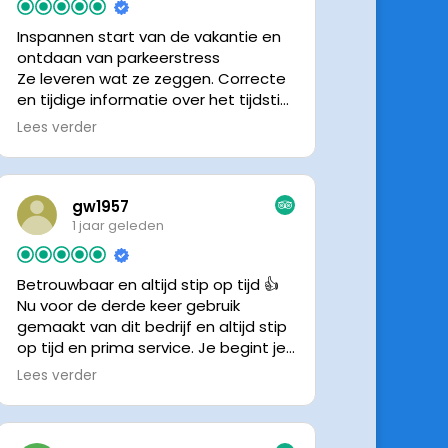
Inspannen start van de vakantie en
ontdaan van parkeerstress
Ze leveren wat ze zeggen. Correcte
en tijdige informatie over het tijdstip
van ophalen. Voldeed ook nu weer
Lees verder
aan de verwachtingen.
gw1957
1 jaar geleden
Betrouwbaar en altijd stip op tijd 👍
Nu voor de derde keer gebruik
gemaakt van dit bedrijf en altijd stip
op tijd en prima service. Je begint je
vakantie zonder zorgen iig. 👍👍
Lees verder