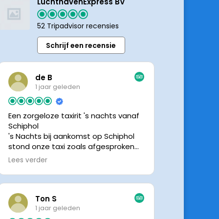
LuchthavenExpress BV
52 Tripadvisor recensies
Schrijf een recensie
de B
1 jaar geleden
Een zorgeloze taxirit 's nachts vanaf
Schiphol
's Nachts bij aankomst op Schiphol
stond onze taxi zoals afgesproken
keurig te wachten. Dankzij de goede
Lees verder
en directe communicatie met de
chauffeur wisten we precies waar de
taxi stond. Ralph is een vriendelijke
chauffeur, met een prachtige auto
Ton S
was het een comfortabele rit. Graag
1 jaar geleden
tot de volgende de keer.