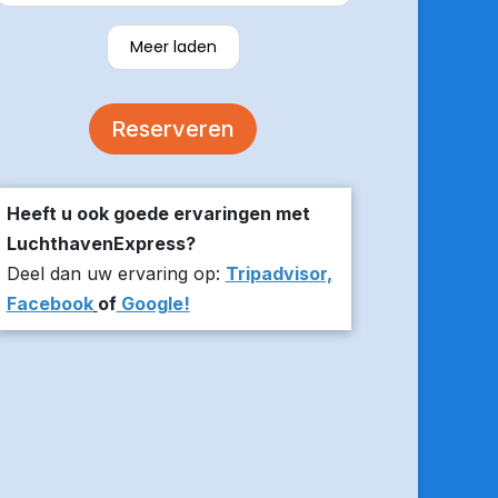
verzekerde om er op tijd te zijn en
stuurde z’n live locatie een paar
Meer laden
minuten voor aanvang bij ons thuis.
De auto was comfortabel. Een
volgende keer zou ik weer hier
Reserveren
boeken!
Heeft u ook goede ervaringen met
LuchthavenExpress?
Deel dan uw ervaring op:
Tripadvisor,
Facebook
of
Google!