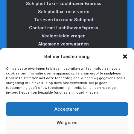
Schiphol Taxi – LuchthavenExpress
Schipholtaxi reserveren
Tarieven taxi naar Schiphol
Contact met LuchthavenExpress
Veelgestelde vragen
Algemene voorwaarden
Betrouwbare taxi naar Schiphol
Beheer toestemming
Wijzigen/annuleren
Taxi van Almere naar Schiphol
Om de beste ervaringen te bieden, gebruiken wij technologieën zoals
cookies om informatie over je apparaat op te slaan en/of te raadplegen.
Taxi Amsterdam naar Schiphol
Door in te stemmen met deze technologieën kunnen wij gegevens zoals
surfgedrag of unieke ID's op deze site verwerken. Als je geen
Betrouwbare taxi van Apeldoorn naar Schiphol
toestemming geeft of uw toestemming intrekt, kan dit een nadelige
Taxi service Enschede Schiphol
invloed hebben op bepaalde functies en mogelijkheden.
Betrouwbare taxi van Groningen naar Schiphol
Snel een taxi van Lelystad naar Schiphol
Accepteren
Van Nijmegen naar Schiphol met de taxi
Weigeren
Rotterdam Schiphol met LuchthavenExpress
Privacy statement