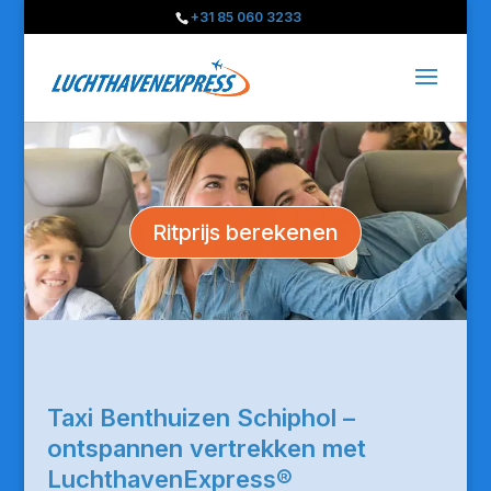
+31 85 060 3233
Ritprijs berekenen
Taxi Benthuizen Schiphol –
ontspannen vertrekken met
LuchthavenExpress®