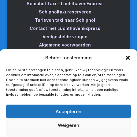
Schiphol Taxi – LuchthavenExpress
Schipholtaxi reserveren
Tarieven taxi naar Schiphol
Contact met LuchthavenExpress
Veelgestelde vragen
Algemene voorwaarden
Betrouwbare taxi naar Schiphol
Beheer toestemming
Wijzigen/annuleren
Taxi van Almere naar Schiphol
Om de beste ervaringen te bieden, gebruiken wij technologieën zoals
cookies om informatie over je apparaat op te slaan en/of te raadplegen.
Taxi Amsterdam naar Schiphol
Door in te stemmen met deze technologieën kunnen wij gegevens zoals
surfgedrag of unieke ID's op deze site verwerken. Als je geen
Betrouwbare taxi van Apeldoorn naar Schiphol
toestemming geeft of uw toestemming intrekt, kan dit een nadelige
Taxi service Enschede Schiphol
invloed hebben op bepaalde functies en mogelijkheden.
Betrouwbare taxi van Groningen naar Schiphol
Snel een taxi van Lelystad naar Schiphol
Accepteren
Van Nijmegen naar Schiphol met de taxi
Weigeren
Rotterdam Schiphol met LuchthavenExpress
Privacy statement