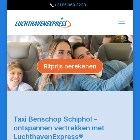
+31 85 060 3233
Ritprijs berekenen
Taxi Benschop Schiphol –
ontspannen vertrekken met
LuchthavenExpress®