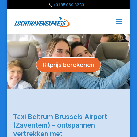
+31 85 060 3233
Ritprijs berekenen
Taxi Beltrum Brussels Airport
(Zaventem) – ontspannen
vertrekken met