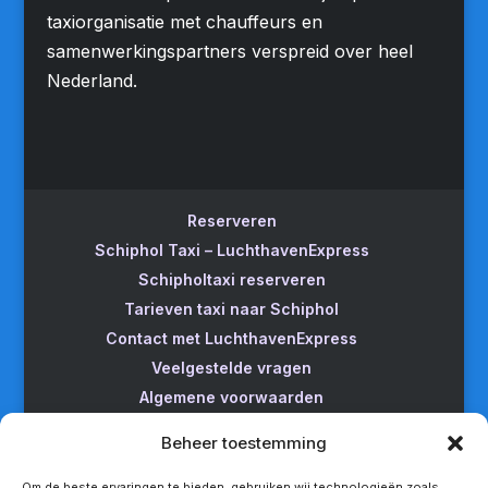
taxiorganisatie met chauffeurs en
samenwerkingspartners verspreid over heel
Nederland.
Reserveren
Schiphol Taxi – LuchthavenExpress
Schipholtaxi reserveren
Tarieven taxi naar Schiphol
Contact met LuchthavenExpress
Veelgestelde vragen
Algemene voorwaarden
Betrouwbare taxi naar Schiphol
Beheer toestemming
Wijzigen/annuleren
Taxi van Almere naar Schiphol
Om de beste ervaringen te bieden, gebruiken wij technologieën zoals