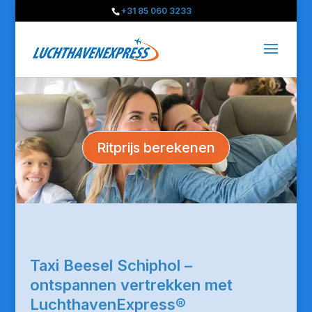
+31 85 060 3233
Ritprijs berekenen
Taxi Beesel Schiphol –
ontspannen vertrekken met
LuchthavenExpress®