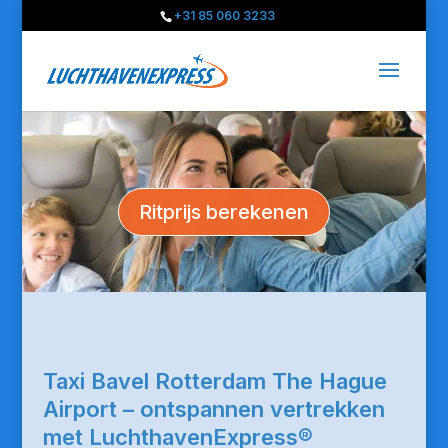
+31 85 060 3233
Ritprijs berekenen
Taxi Bavel Rotterdam The Hague
Airport – ontspannen vertrekken
met LuchthavenExpress®