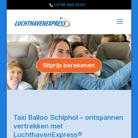
+31 85 060 3233
Ritprijs berekenen
Taxi Balloo Schiphol – ontspannen
vertrekken met
LuchthavenExpress®