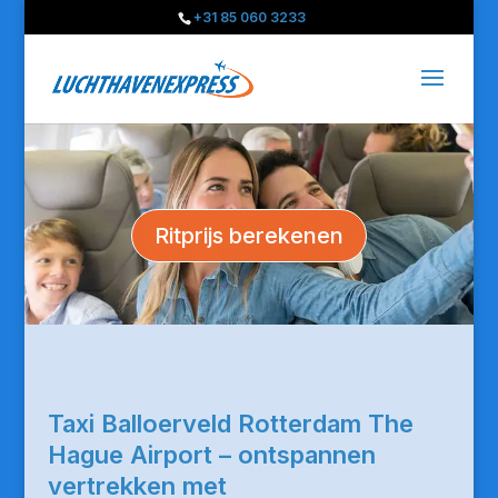
+31 85 060 3233
Ritprijs berekenen
Taxi Balloerveld Rotterdam The
Hague Airport – ontspannen
vertrekken met