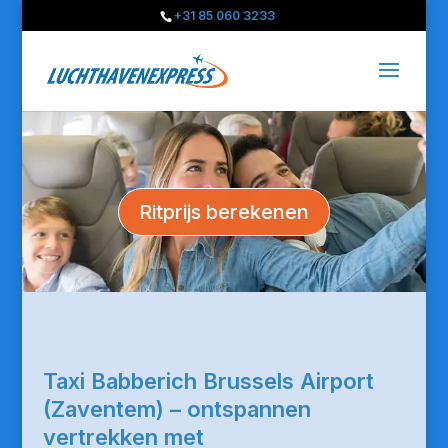
+31 85 060 3233
Ritprijs berekenen
Taxi Babberich Brussels Airport
(Zaventem) – ontspannen
vertrekken met