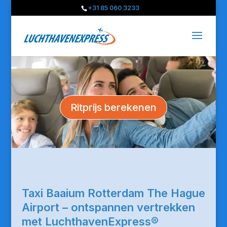
+31 85 060 3233
Ritprijs berekenen
Taxi Baaium Rotterdam The Hague
Airport – ontspannen vertrekken
met LuchthavenExpress®