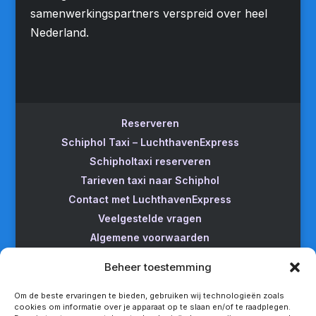
samenwerkingspartners verspreid over heel
Nederland.
Reserveren
Schiphol Taxi – LuchthavenExpress
Schipholtaxi reserveren
Tarieven taxi naar Schiphol
Contact met LuchthavenExpress
Veelgestelde vragen
Algemene voorwaarden
Betrouwbare taxi naar Schiphol
Beheer toestemming
Wijzigen/annuleren
Taxi van Almere naar Schiphol
Om de beste ervaringen te bieden, gebruiken wij technologieën zoals
cookies om informatie over je apparaat op te slaan en/of te raadplegen.
Taxi Amsterdam naar Schiphol