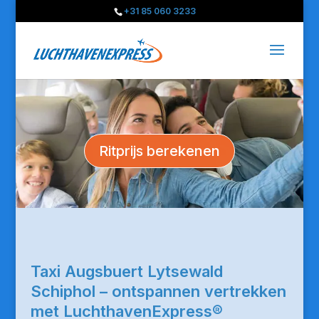
+31 85 060 3233
Ritprijs berekenen
Taxi Augsbuert Lytsewald
Schiphol – ontspannen vertrekken
met LuchthavenExpress®