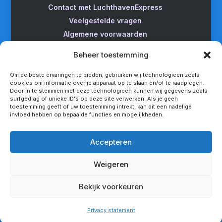
Contact met LuchthavenExpress
Veelgestelde vragen
Algemene voorwaarden
Betrouwbare taxi naar Schiphol
Beheer toestemming
Wijzigen/annuleren
Taxi van Almere naar Schiphol
Om de beste ervaringen te bieden, gebruiken wij technologieën zoals
cookies om informatie over je apparaat op te slaan en/of te raadplegen.
Taxi Amsterdam naar Schiphol
Door in te stemmen met deze technologieën kunnen wij gegevens zoals
surfgedrag of unieke ID's op deze site verwerken. Als je geen
Betrouwbare taxi van Apeldoorn naar Schiphol
toestemming geeft of uw toestemming intrekt, kan dit een nadelige
Taxi service Enschede Schiphol
invloed hebben op bepaalde functies en mogelijkheden.
Betrouwbare taxi van Groningen naar Schiphol
Snel een taxi van Lelystad naar Schiphol
Accepteren
Van Nijmegen naar Schiphol met de taxi
Weigeren
Rotterdam Schiphol met LuchthavenExpress
Privacy statement
Bekijk voorkeuren
Copyright - LuchthavenExpress®
Privacy statement