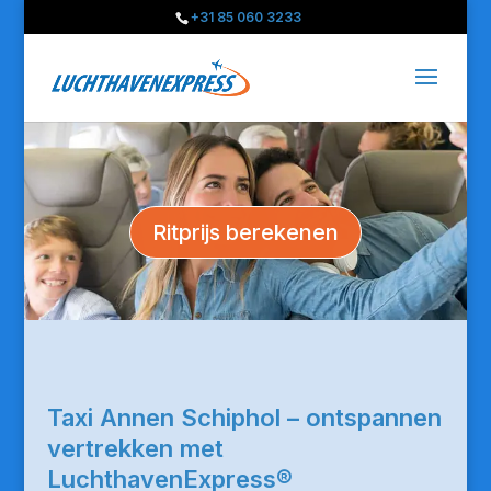
+31 85 060 3233
Ritprijs berekenen
Taxi Annen Schiphol – ontspannen
vertrekken met
LuchthavenExpress®