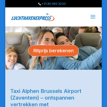
+31 85 060 3233
Ritprijs berekenen
Taxi Alphen Brussels Airport
(Zaventem) – ontspannen
vertrekken met