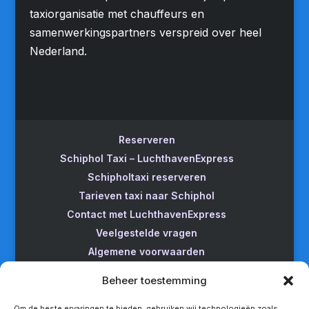
taxiorganisatie met chauffeurs en
samenwerkingspartners verspreid over heel
Nederland.
Reserveren
Schiphol Taxi – LuchthavenExpress
Schipholtaxi reserveren
Tarieven taxi naar Schiphol
Contact met LuchthavenExpress
Veelgestelde vragen
Algemene voorwaarden
Betrouwbare taxi naar Schiphol
Beheer toestemming
Wijzigen/annuleren
Taxi van Almere naar Schiphol
Om de beste ervaringen te bieden, gebruiken wij technologieën zoals