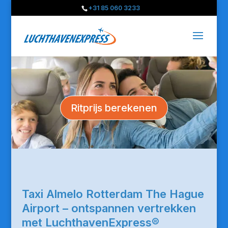
+31 85 060 3233
Ritprijs berekenen
Taxi Almelo Rotterdam The Hague
Airport – ontspannen vertrekken
met LuchthavenExpress®