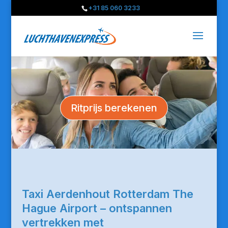
+31 85 060 3233
Ritprijs berekenen
Taxi Aerdenhout Rotterdam The
Hague Airport – ontspannen
vertrekken met