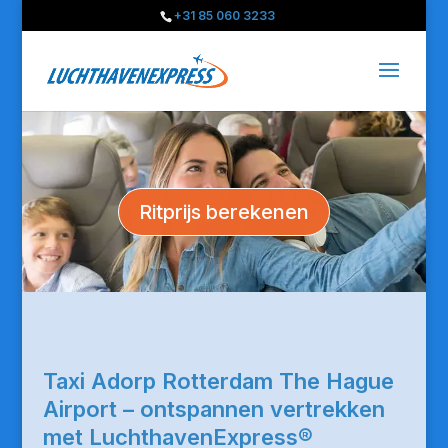
+31 85 060 3233
Ritprijs berekenen
Taxi Adorp Rotterdam The Hague
Airport – ontspannen vertrekken
met LuchthavenExpress®