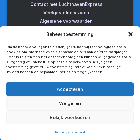
Contact met LuchthavenExpress
Veelgestelde vragen
Algemene voorwaarden
Betrouwbare taxi naar Schiphol
Beheer toestemming
Wijzigen/annuleren
Taxi van Almere naar Schiphol
Om de beste ervaringen te bieden, gebruiken wij technologieën zoals
cookies om informatie over je apparaat op te slaan en/of te raadplegen.
Taxi Amsterdam naar Schiphol
Door in te stemmen met deze technologieën kunnen wij gegevens zoals
surfgedrag of unieke ID's op deze site verwerken. Als je geen
Betrouwbare taxi van Apeldoorn naar Schiphol
toestemming geeft of uw toestemming intrekt, kan dit een nadelige
Taxi service Enschede Schiphol
invloed hebben op bepaalde functies en mogelijkheden.
Betrouwbare taxi van Groningen naar Schiphol
Snel een taxi van Lelystad naar Schiphol
Accepteren
Van Nijmegen naar Schiphol met de taxi
Weigeren
Rotterdam Schiphol met LuchthavenExpress
Privacy statement
Bekijk voorkeuren
Copyright - LuchthavenExpress®
Privacy statement