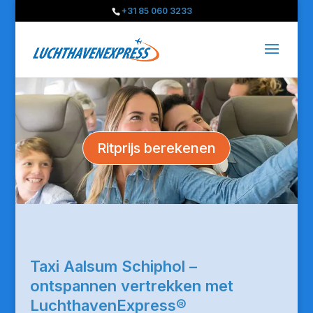
+31 85 060 3233
Ritprijs berekenen
Taxi Aalsum Schiphol –
ontspannen vertrekken met
LuchthavenExpress®