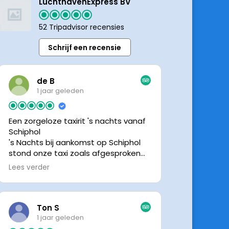
LuchthavenExpress BV
52 Tripadvisor recensies
Schrijf een recensie
de B
1 jaar geleden
Een zorgeloze taxirit 's nachts vanaf
Schiphol
's Nachts bij aankomst op Schiphol
stond onze taxi zoals afgesproken
keurig te wachten. Dankzij de goede
Lees verder
en directe communicatie met de
chauffeur wisten we precies waar de
taxi stond. Ralph is een vriendelijke
chauffeur, met een prachtige auto
Ton S
was het een comfortabele rit. Graag
1 jaar geleden
tot de volgende de keer.