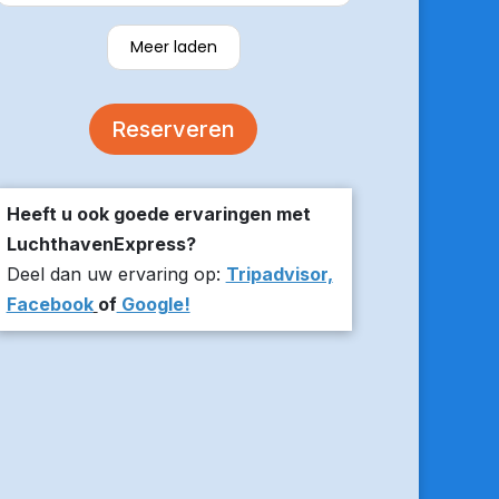
verzekerde om er op tijd te zijn en
stuurde z’n live locatie een paar
Meer laden
minuten voor aanvang bij ons thuis.
De auto was comfortabel. Een
volgende keer zou ik weer hier
Reserveren
boeken!
Heeft u ook goede ervaringen met
LuchthavenExpress?
Deel dan uw ervaring op:
Tripadvisor,
Facebook
of
Google!