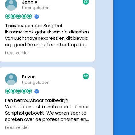
John v
1 jaar geleden
Taxivervoer naar Schiphol
Ik maak vaak gebruik van de diensten
van Luchthavenexpress en dit bevalt
erg goed.De chauffeur staat op de
afgesproken tijd klaar om je op te
Lees verder
halen en bij aankomst op Schiphol
neemt de chauffeur direct contact
op om door te geven waar hij klaar
staat.Altijd nette chauffeurs, en in
Sezer
mijn geval is het voordeliger dan
1 jaar geleden
parkeren op P3 bij 9 dagen parkeren.
En dan hopen dat je auto geen
Een betrouwbaar taxibedrijf!
schade heeft ivm de krappe
We hebben last minute een taxi naar
parkeervakken. Ik beveel
Schiphol geboekt. We waren zeer te
Luchthavenexpress dan ook zeker
spreken over de professionaliteit en
aan.
vriendelijkheid van luchthavenexpres!
Lees verder
De eigenaar van het bedrijf