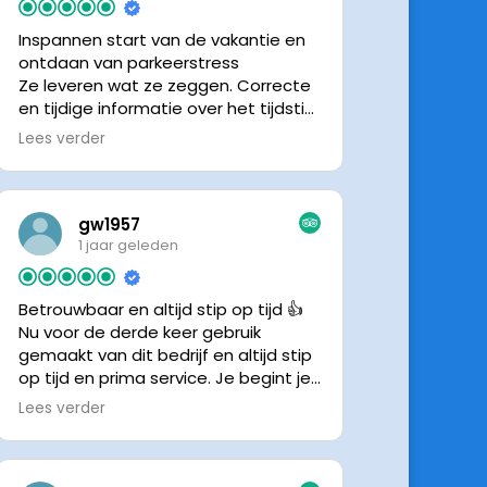
Inspannen start van de vakantie en
ontdaan van parkeerstress
Ze leveren wat ze zeggen. Correcte
en tijdige informatie over het tijdstip
van ophalen. Voldeed ook nu weer
Lees verder
aan de verwachtingen.
gw1957
1 jaar geleden
Betrouwbaar en altijd stip op tijd 👍
Nu voor de derde keer gebruik
gemaakt van dit bedrijf en altijd stip
op tijd en prima service. Je begint je
vakantie zonder zorgen iig. 👍👍
Lees verder