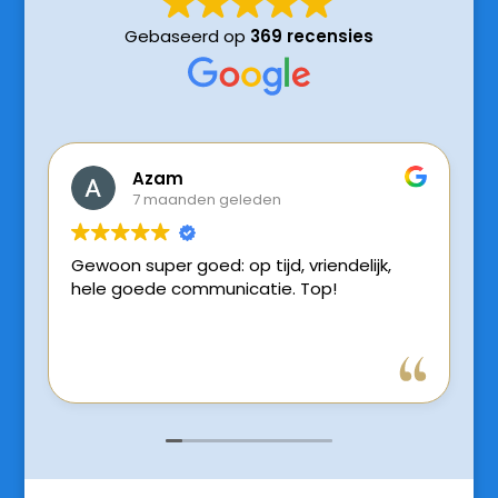
Gebaseerd op
369 recensies
Azam
Yvo
7 maanden geleden
8 m
woon super goed: op tijd, vriendelijk,
Snelle bev
ele goede communicatie. Top!
was keurig 
en fijne rijsti