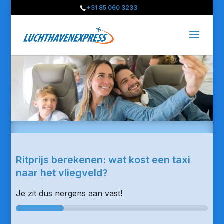
+31 85 060 3233
Ritprijs berekenen: wat kost een taxi
naar het vliegveld?
Je zit dus nergens aan vast!
25%